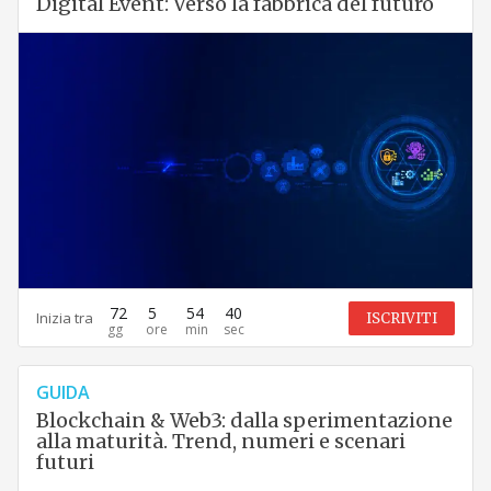
Digital Event: Verso la fabbrica del futuro
72
5
54
39
Inizia tra
ISCRIVITI
GUIDA
Blockchain & Web3: dalla sperimentazione
alla maturità. Trend, numeri e scenari
futuri