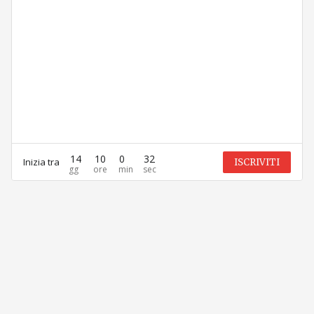
14
10
0
32
Inizia tra
ISCRIVITI