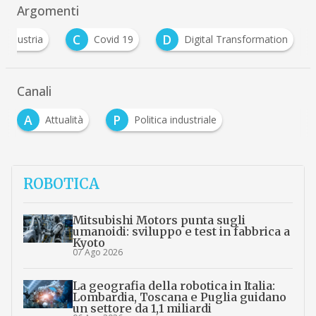
Argomenti
C
D
findustria
Covid 19
Digital Transformation
Canali
A
P
Attualità
Politica industriale
ROBOTICA
Mitsubishi Motors punta sugli
umanoidi: sviluppo e test in fabbrica a
Kyoto
07 Ago 2026
La geografia della robotica in Italia:
Lombardia, Toscana e Puglia guidano
un settore da 1,1 miliardi