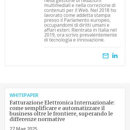
nella gestione di redazioni
multimediali e nella correzione di
contenuti per il Web. Nel 2018 ho
lavorato come addetta stampa
presso il Parlamento europeo,
occupandomi di diritti umani e
affari esteri. Rientrata in Italia nel
2019, ora scrivo prevalentemente
di tecnologia e innovazione.
email
WHITEPAPER
Fatturazione Elettronica Internazionale:
come semplificare e automatizzare il
business oltre le frontiere, superando le
differenze normative
27 Mag 2025