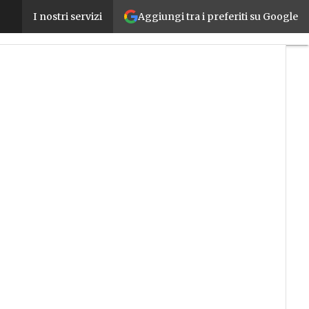
Aggiungi tra i preferiti su Google
Resto al Sud: e i giovani del mezzogiorno diventa
I nostri servizi