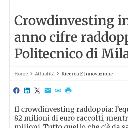
Crowdinvesting in 
anno cifre raddoppi
Politecnico di Mil
Home
Attualità
Ricerca E Innovazione
Il crowdinvesting raddoppia: l’e
82 milioni di euro raccolti, mentr
milioni. Tutto quello che c’è da 