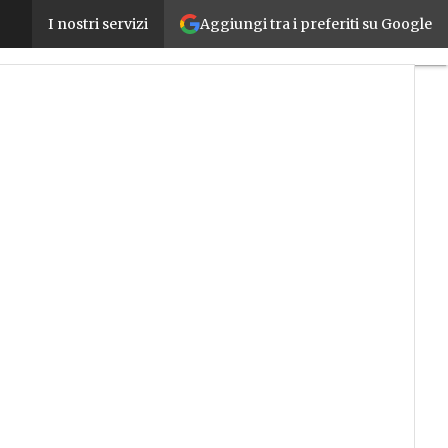
Aggiungi tra i preferiti su Google
Crowdinvesting in crescita, in un anno cifre raddopp
I nostri servizi