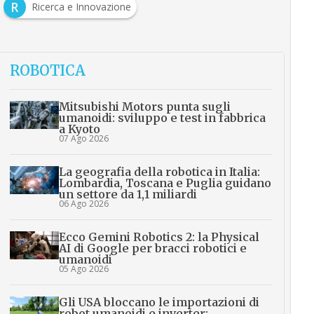
R
Ricerca e Innovazione
ROBOTICA
Mitsubishi Motors punta sugli
umanoidi: sviluppo e test in fabbrica
a Kyoto
07 Ago 2026
La geografia della robotica in Italia:
Lombardia, Toscana e Puglia guidano
un settore da 1,1 miliardi
06 Ago 2026
Ecco Gemini Robotics 2: la Physical
AI di Google per bracci robotici e
umanoidi
05 Ago 2026
Gli USA bloccano le importazioni di
robot umanoidi e inverter: