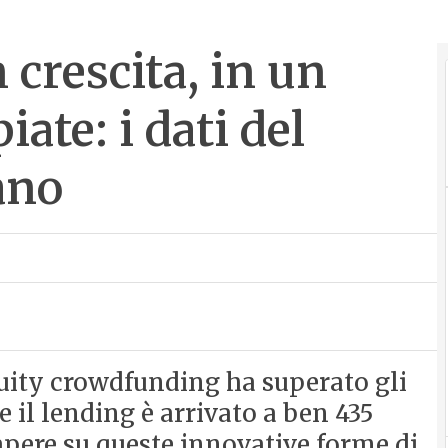
crescita, in un
ate: i dati del
ano
quity crowdfunding ha superato gli
e il lending è arrivato a ben 435
sapere su queste innovative forme di