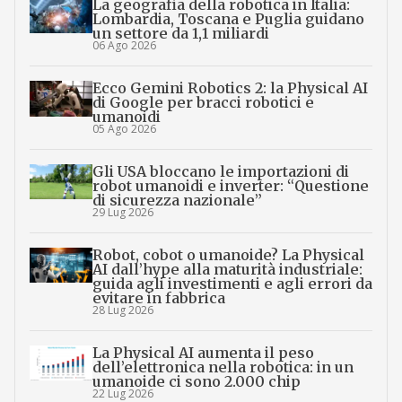
La geografia della robotica in Italia:
Lombardia, Toscana e Puglia guidano
un settore da 1,1 miliardi
06 Ago 2026
Ecco Gemini Robotics 2: la Physical AI
di Google per bracci robotici e
umanoidi
05 Ago 2026
Gli USA bloccano le importazioni di
robot umanoidi e inverter: “Questione
di sicurezza nazionale”
29 Lug 2026
Robot, cobot o umanoide? La Physical
AI dall’hype alla maturità industriale:
guida agli investimenti e agli errori da
evitare in fabbrica
28 Lug 2026
La Physical AI aumenta il peso
dell’elettronica nella robotica: in un
umanoide ci sono 2.000 chip
22 Lug 2026