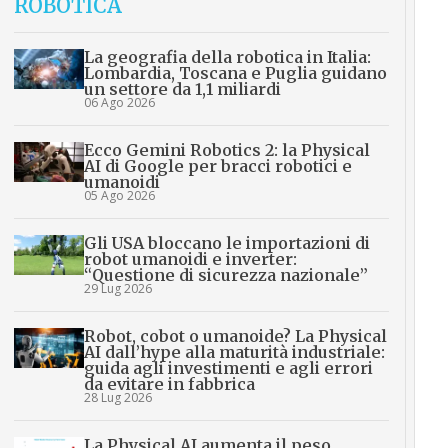
ROBOTICA
La geografia della robotica in Italia:
Lombardia, Toscana e Puglia guidano
un settore da 1,1 miliardi
06 Ago 2026
Ecco Gemini Robotics 2: la Physical
AI di Google per bracci robotici e
umanoidi
05 Ago 2026
Gli USA bloccano le importazioni di
robot umanoidi e inverter:
“Questione di sicurezza nazionale”
29 Lug 2026
Robot, cobot o umanoide? La Physical
AI dall’hype alla maturità industriale:
guida agli investimenti e agli errori
da evitare in fabbrica
28 Lug 2026
La Physical AI aumenta il peso