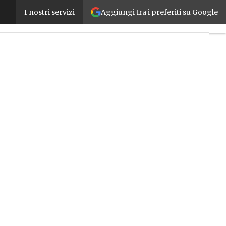
Aggiungi tra i preferiti su Google
Philip Morris pianifica investimenti per 600 milioni
I nostri servizi