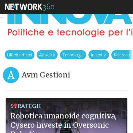
Ultimi articoli
Attualità
Tecnologie
Incentivi
Ricerca e
A
Avm Gestioni
STRATEGIE
Robotica umanoide cognitiva,
Cysero investe in Oversonic