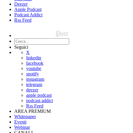
Deezer
Apple Podcast
Podcast Addict
Rss Feed
Seguici
X
linkedin
facebook
youtube
spotify
instagram
telegram
deezer
apple podcast
podcast addict
Rss Feed
AREA PREMIUM
Whitepaper
Eventi
Webinar
CANALI