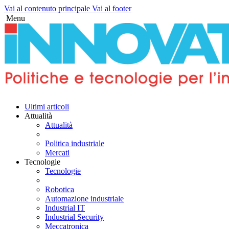
Vai al contenuto principale
Vai al footer
Menu
Twitter
Linkedin
Facebook
Youtube-
Instagram
Telegram
Ultimi articoli
play
Attualità
Attualità
Politica industriale
Mercati
Tecnologie
Tecnologie
Robotica
Automazione industriale
Industrial IT
Industrial Security
Meccatronica