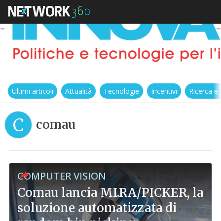
Ultimi articoli
Attualità
Tecnologie
Incentivi
Ricerca e
C
comau
COMPUTER VISION
Comau lancia MI.RA/PICKER, la
soluzione automatizzata di