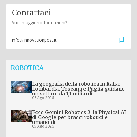
Contattaci
Vuoi maggiori informazioni?
content_copy
info@innovationpost.it
ROBOTICA
La geografia della robotica in Italia:
Lombardia, Toscana e Puglia guidano
un settore da 1,1 miliardi
06 Ago 2026
Ecco Gemini Robotics 2: la Physical AI
di Google per bracci robotici e
umanoidi
05 Ago 2026