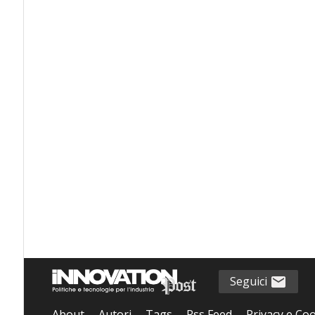
Seguici
About
Autori
Tags
Rss Feed
Privacy e Coo