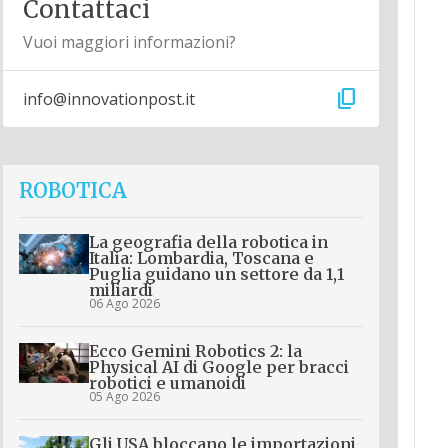
Contattaci
Vuoi maggiori informazioni?
content_copy
info@innovationpost.it
ROBOTICA
La geografia della robotica in
Italia: Lombardia, Toscana e
Puglia guidano un settore da 1,1
miliardi
06 Ago 2026
Ecco Gemini Robotics 2: la
Physical AI di Google per bracci
robotici e umanoidi
05 Ago 2026
Gli USA bloccano le importazioni