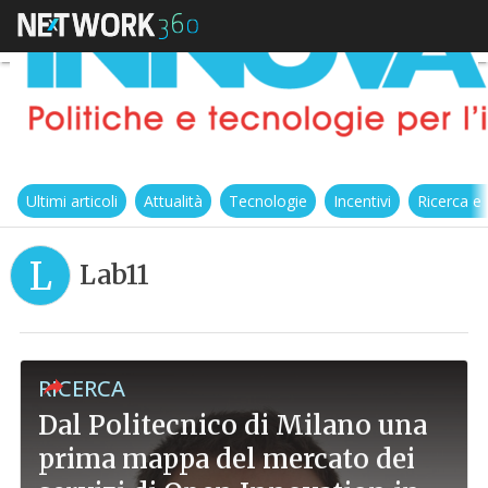
Ultimi articoli
Attualità
Tecnologie
Incentivi
Ricerca e
L
Lab11
RICERCA
Dal Politecnico di Milano una
prima mappa del mercato dei