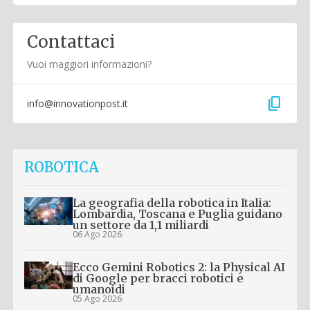
Contattaci
Vuoi maggiori informazioni?
content_copy
info@innovationpost.it
ROBOTICA
La geografia della robotica in Italia:
Lombardia, Toscana e Puglia guidano
un settore da 1,1 miliardi
06 Ago 2026
Ecco Gemini Robotics 2: la Physical AI
di Google per bracci robotici e
umanoidi
05 Ago 2026