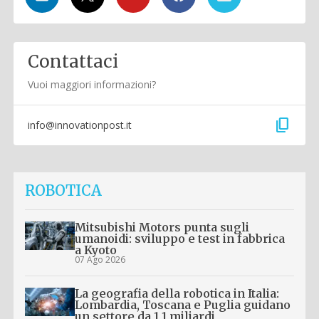
Contattaci
Vuoi maggiori informazioni?
content_copy
info@innovationpost.it
ROBOTICA
Mitsubishi Motors punta sugli
umanoidi: sviluppo e test in fabbrica
a Kyoto
07 Ago 2026
La geografia della robotica in Italia:
Lombardia, Toscana e Puglia guidano
un settore da 1,1 miliardi