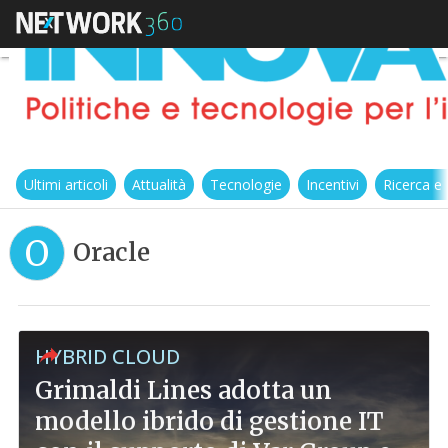
Ultimi articoli
Attualità
Tecnologie
Incentivi
Ricerca e
O
Oracle
HYBRID CLOUD
Grimaldi Lines adotta un
modello ibrido di gestione IT