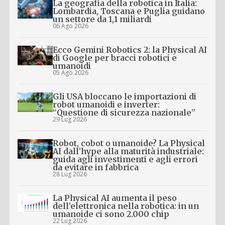
La geografia della robotica in Italia:
Lombardia, Toscana e Puglia guidano
un settore da 1,1 miliardi
06 Ago 2026
Ecco Gemini Robotics 2: la Physical AI
di Google per bracci robotici e
umanoidi
05 Ago 2026
Gli USA bloccano le importazioni di
robot umanoidi e inverter:
“Questione di sicurezza nazionale”
29 Lug 2026
Robot, cobot o umanoide? La Physical
AI dall’hype alla maturità industriale:
guida agli investimenti e agli errori
da evitare in fabbrica
28 Lug 2026
La Physical AI aumenta il peso
dell’elettronica nella robotica: in un
umanoide ci sono 2.000 chip
22 Lug 2026