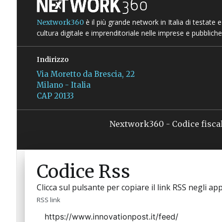
è il più grande network in Italia di testate
Nextwork360
cultura digitale e imprenditoriale nelle imprese e pubbliche
Indirizzo
Via Moretto da Brescia, 22
Milano - Italia
CAP 20133
Nextwork360 - Codice fisca
Codice Rss
Clicca sul pulsante per copiare il link RSS negli app
RSS link