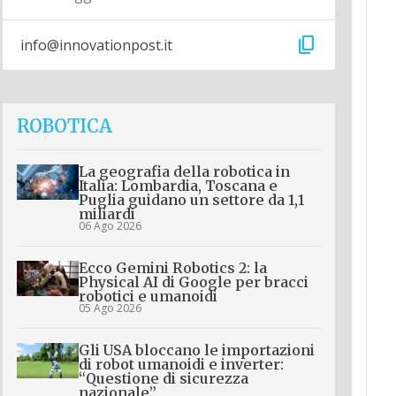
content_copy
info@innovationpost.it
ROBOTICA
La geografia della robotica in
Italia: Lombardia, Toscana e
Puglia guidano un settore da 1,1
miliardi
06 Ago 2026
Ecco Gemini Robotics 2: la
Physical AI di Google per bracci
robotici e umanoidi
05 Ago 2026
Gli USA bloccano le importazioni
di robot umanoidi e inverter:
“Questione di sicurezza
nazionale”