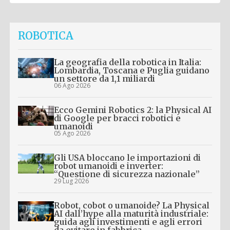
ROBOTICA
La geografia della robotica in Italia:
Lombardia, Toscana e Puglia guidano
un settore da 1,1 miliardi
06 Ago 2026
Ecco Gemini Robotics 2: la Physical AI
di Google per bracci robotici e
umanoidi
05 Ago 2026
Gli USA bloccano le importazioni di
robot umanoidi e inverter:
“Questione di sicurezza nazionale”
29 Lug 2026
Robot, cobot o umanoide? La Physical
AI dall’hype alla maturità industriale:
guida agli investimenti e agli errori
da evitare in fabbrica