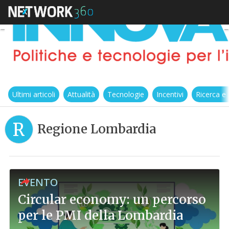
Ultimi articoli
Attualità
Tecnologie
Incentivi
Ricerca e
R
Regione Lombardia
EVENTO
Circular economy: un percorso
per le PMI della Lombardia