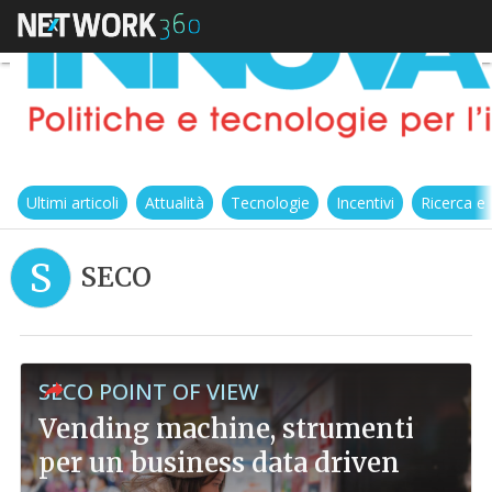
Ultimi articoli
Attualità
Tecnologie
Incentivi
Ricerca e
S
SECO
SECO POINT OF VIEW
Vending machine, strumenti
per un business data driven