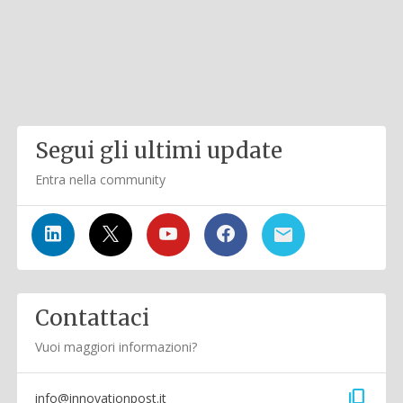
Segui gli ultimi update
Entra nella community
Contattaci
Vuoi maggiori informazioni?
content_copy
info@innovationpost.it