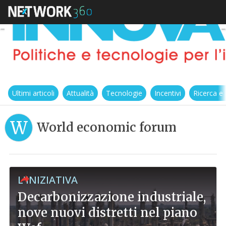
Ultimi articoli
Attualità
Tecnologie
Incentivi
Ricerca e
W
World economic forum
L'INIZIATIVA
Decarbonizzazione industriale,
nove nuovi distretti nel piano