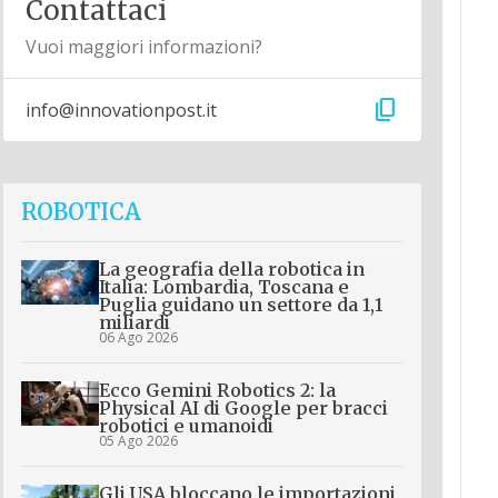
Contattaci
Vuoi maggiori informazioni?
content_copy
info@innovationpost.it
ROBOTICA
La geografia della robotica in
Italia: Lombardia, Toscana e
Puglia guidano un settore da 1,1
miliardi
06 Ago 2026
Ecco Gemini Robotics 2: la
Physical AI di Google per bracci
robotici e umanoidi
05 Ago 2026
Gli USA bloccano le importazioni