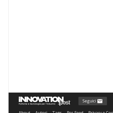
Seguici
About
Autori
Tags
Rss Feed
Privacy e Coo