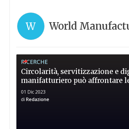
World Manufact
W
RICERCHE
Circolarità, servitizzazione e di
manifatturiero può affrontare le
01 Dic 2023
di
Redazione