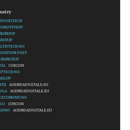
ustry
IFOOD.TECH
TOMOTIVEUP
NKINGUP
ERGYUP
ALTHTECH360
OVATION POST
SURANCEUP
DIA
CORCOM
OPTECH360
AILUP
ITÀ
AGENDADIGITALE.EU
UOLA
AGENDADIGITALE.EU
ACECONOMY360
LCO
CORCOM
RISMO
AGENDADIGITALE.EU