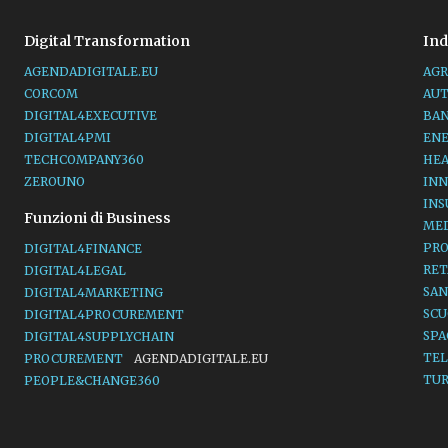
Digital Transformation
Ind
AGENDADIGITALE.EU
AGR
CORCOM
AU
DIGITAL4EXECUTIVE
BA
DIGITAL4PMI
EN
TECHCOMPANY360
HE
ZEROUNO
INN
IN
Funzioni di Business
ME
PR
DIGITAL4FINANCE
RET
DIGITAL4LEGAL
SAN
DIGITAL4MARKETING
SC
DIGITAL4PROCUREMENT
SP
DIGITAL4SUPPLYCHAIN
TE
PROCUREMENT
AGENDADIGITALE.EU
TU
PEOPLE&CHANGE360