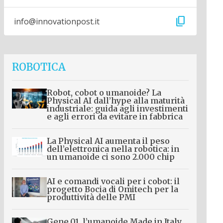
content_copy
info@innovationpost.it
ROBOTICA
Robot, cobot o umanoide? La
Physical AI dall’hype alla maturità
industriale: guida agli investimenti
e agli errori da evitare in fabbrica
La Physical AI aumenta il peso
dell’elettronica nella robotica: in
un umanoide ci sono 2.000 chip
AI e comandi vocali per i cobot: il
progetto Bocia di Omitech per la
produttività delle PMI
Gene.01, l’umanoide Made in Italy