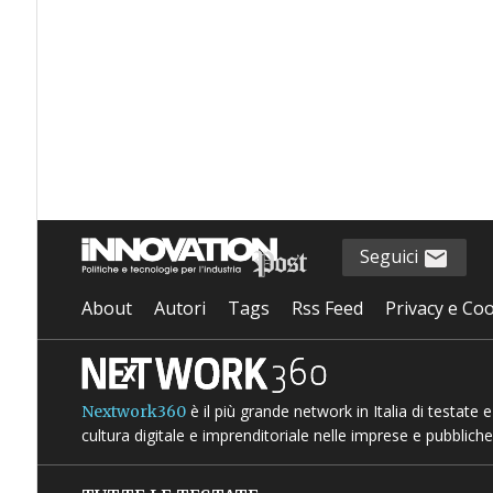
Seguici
About
Autori
Tags
Rss Feed
Privacy e Coo
è il più grande network in Italia di testate
Nextwork360
cultura digitale e imprenditoriale nelle imprese e pubbliche