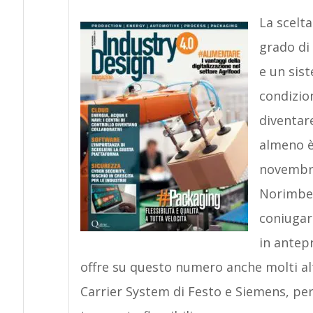
La scelt
grado di
e un sist
condizio
diventar
almeno è
novembre,
Norimber
coniugar
in antep
offre su questo numero anche molti altr
Carrier System di Festo e Siemens, per