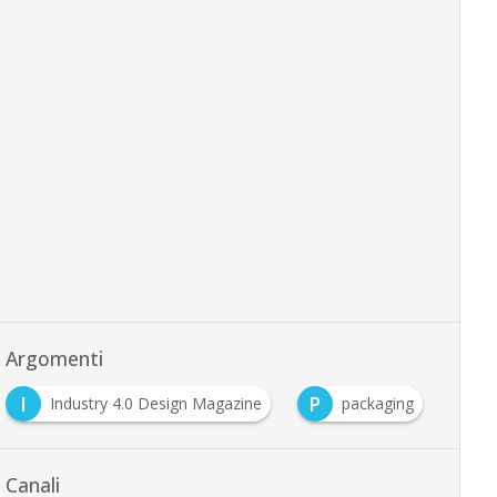
Argomenti
P
R
ry 4.0 Design Magazine
packaging
Robotica
Canali