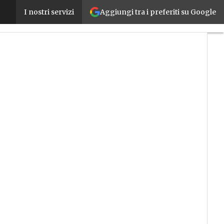
Aggiungi tra i preferiti su Google
Industry 4.0 Design Magazine – 3 – Novembre-Di
I nostri servizi