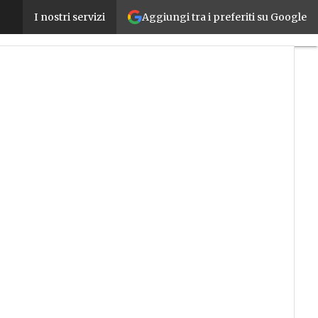
Aggiungi tra i preferiti su Google
L’intelligenza artificiale è un superpotere, un’IA r
I nostri servizi