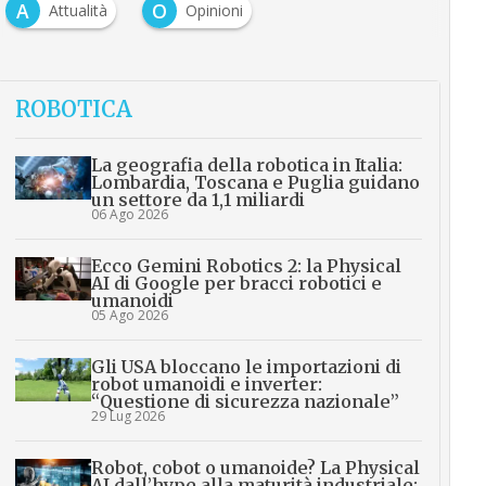
A
O
Attualità
Opinioni
ROBOTICA
La geografia della robotica in Italia:
Lombardia, Toscana e Puglia guidano
un settore da 1,1 miliardi
06 Ago 2026
Ecco Gemini Robotics 2: la Physical
AI di Google per bracci robotici e
umanoidi
05 Ago 2026
Gli USA bloccano le importazioni di
robot umanoidi e inverter:
“Questione di sicurezza nazionale”
29 Lug 2026
Robot, cobot o umanoide? La Physical
AI dall’hype alla maturità industriale: