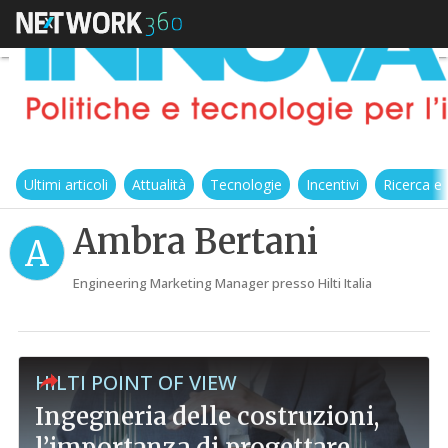
Ultimi articoli
Attualità
Tecnologie
Incentivi
Ricerca e
Ambra Bertani
A
Engineering Marketing Manager presso Hilti Italia
HILTI POINT OF VIEW
Ingegneria delle costruzioni,
l’importanza di progettare