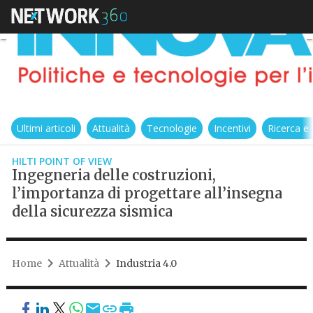
Ultimi articoli
Attualità
Tecnologie
Incentivi
Ricerca e
HILTI POINT OF VIEW
Ingegneria delle costruzioni,
l’importanza di progettare all’insegna
della sicurezza sismica
Home
Attualità
Industria 4.0