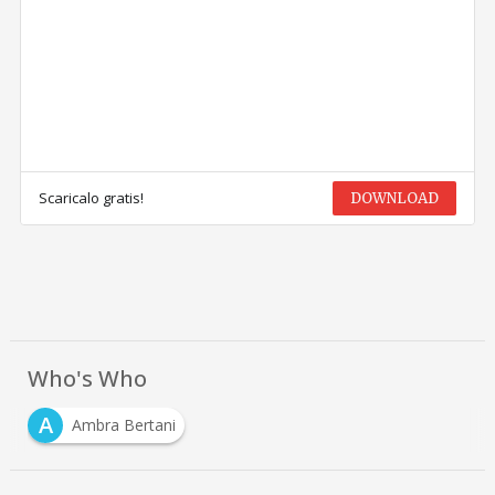
Scaricalo gratis!
DOWNLOAD
Who's Who
A
Ambra Bertani