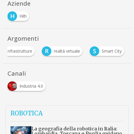
Aziende
H
Hilti
Argomenti
I
R
S
infrastrutture
realtà virtuale
Smart City
Canali
Industria 4.0
ROBOTICA
La geografia della robotica in Italia:
Lombardia, Toscana e Puglia guidano