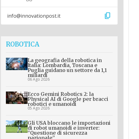
content_copy
info@innovationpost.it
ROBOTICA
La geografia della robotica in
Italia: Lombardia, Toscana e
Puglia guidano un settore da 1,1
miliardi
06 Ago 2026
Ecco Gemini Robotics 2: la
Physical AI di Google per bracci
robotici e umanoidi
05 Ago 2026
Gli USA bloccano le importazioni
di robot umanoidi e inverter:
“Questione di sicurezza
nazionale”