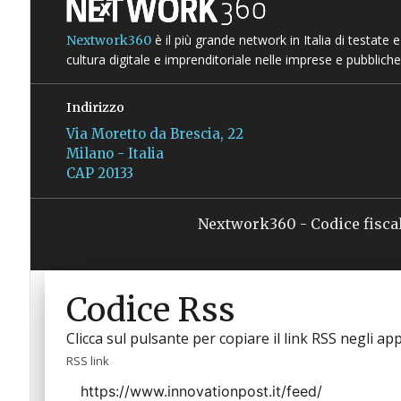
è il più grande network in Italia di testate
Nextwork360
cultura digitale e imprenditoriale nelle imprese e pubbliche
Indirizzo
Via Moretto da Brescia, 22
Milano - Italia
CAP 20133
Nextwork360 - Codice fisca
Codice Rss
Clicca sul pulsante per copiare il link RSS negli app
RSS link