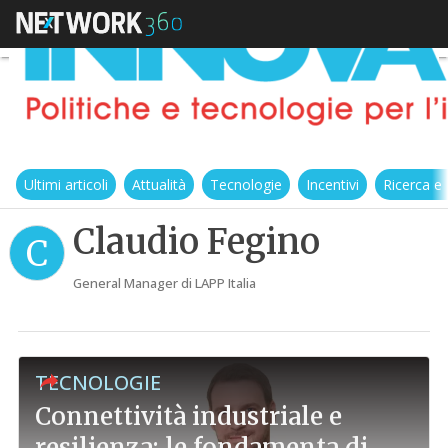
Ultimi articoli
Attualità
Tecnologie
Incentivi
Ricerca e
Claudio Fegino
C
General Manager di LAPP Italia
TECNOLOGIE
Connettività industriale e
resilienza: le fondamenta di