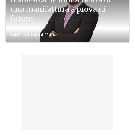
una manifattura a prova di
futuro
07 Mag 2025
LAPP
Point of View