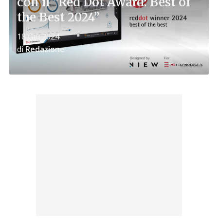
con il “Red Dot Award: Best of
the Best 2024”
18 Giu 2024
di
Redazione