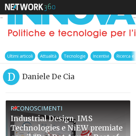
Ultimi articoli
Attualità
Tecnologie
Incentivi
Ricerca e
D
Daniele De Cia
RICONOSCIMENTI
Industrial Design, IMS
Technologies e NiEW premiate