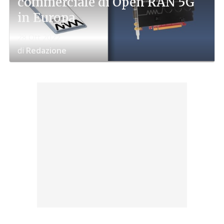
commerciale di Open RAN 5G
in Europa
28 Ott 2022
di
Redazione