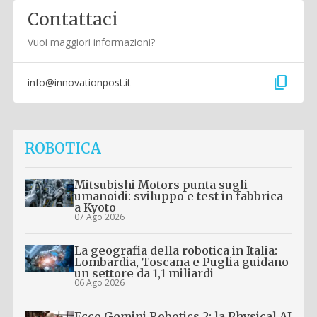
Contattaci
Vuoi maggiori informazioni?
content_copy
info@innovationpost.it
ROBOTICA
Mitsubishi Motors punta sugli
umanoidi: sviluppo e test in fabbrica
a Kyoto
07 Ago 2026
La geografia della robotica in Italia:
Lombardia, Toscana e Puglia guidano
un settore da 1,1 miliardi
06 Ago 2026
Ecco Gemini Robotics 2: la Physical AI