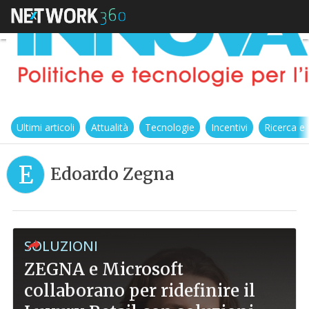
Ultimi articoli
Attualità
Tecnologie
Incentivi
Ricerca e
E
Edoardo Zegna
SOLUZIONI
ZEGNA e Microsoft
collaborano per ridefinire il