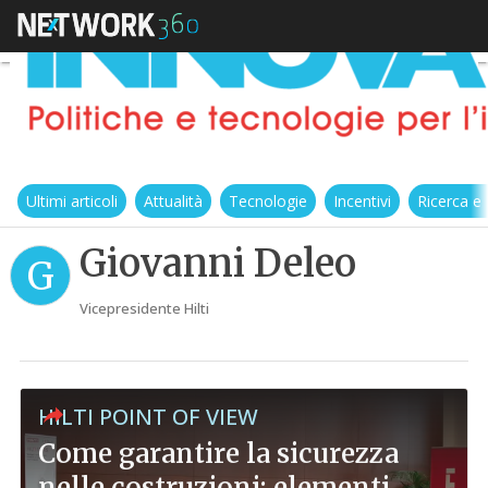
Ultimi articoli
Attualità
Tecnologie
Incentivi
Ricerca e
Giovanni Deleo
G
Vicepresidente Hilti
HILTI POINT OF VIEW
Come garantire la sicurezza
nelle costruzioni: elementi