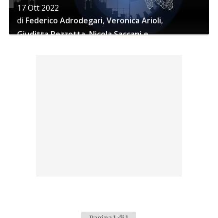
17 Ott 2022
di
Federico Adrodegari
,
Veronica Arioli
,
Giuditta Pezzotta
,
Nicola Saccani
e
Mario Rapaccini