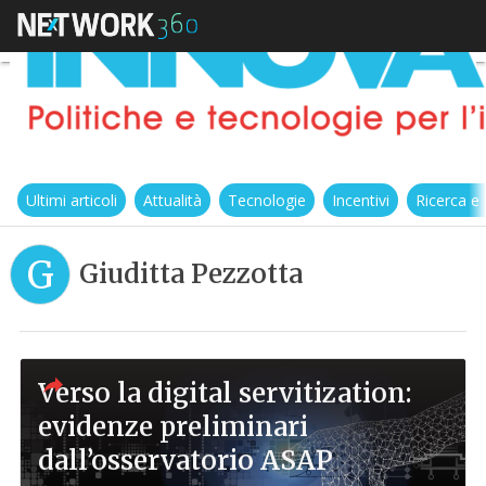
Ultimi articoli
Attualità
Tecnologie
Incentivi
Ricerca e
G
Giuditta Pezzotta
Verso la digital servitization:
evidenze preliminari
dall’osservatorio ASAP