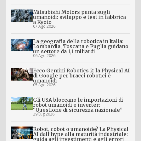
Mitsubishi Motors punta sugli
umanoidi: sviluppo e test in fabbrica
a Kyoto
07 Ago 2026
La geografia della robotica in Italia:
Lombardia, Toscana e Puglia guidano
un settore da 1,1 miliardi
06 Ago 2026
Ecco Gemini Robotics 2: la Physical AI
di Google per bracci robotici e
umanoidi
05 Ago 2026
Gli USA bloccano le importazioni di
robot umanoidi e inverter:
“Questione di sicurezza nazionale”
29 Lug 2026
Robot, cobot o umanoide? La Physical
AI dall’hype alla maturità industriale:
guida agli investimenti e agli errori