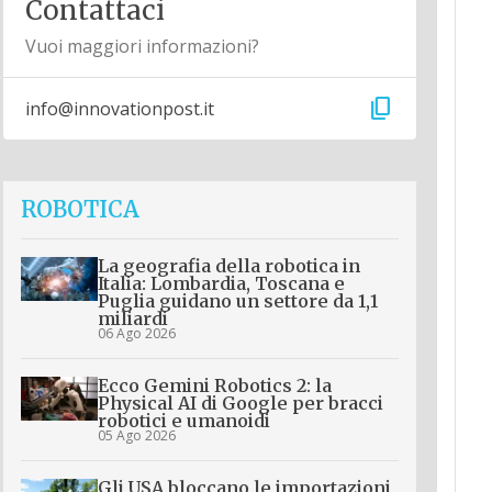
Contattaci
Vuoi maggiori informazioni?
content_copy
info@innovationpost.it
ROBOTICA
La geografia della robotica in
Italia: Lombardia, Toscana e
Puglia guidano un settore da 1,1
miliardi
06 Ago 2026
Ecco Gemini Robotics 2: la
Physical AI di Google per bracci
robotici e umanoidi
05 Ago 2026
Gli USA bloccano le importazioni