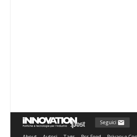
Seguici
About
Autori
Tags
Rss Feed
Privacy e Coo