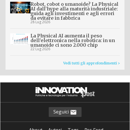
Robot, cobot o umanoide? La Physical
AI dall’hype alla maturità industriale:
guida agli investimenti e agli errori
da evitare in fabbrica
28 Lug 2026
La Physical AI aumenta il peso
dell’elettronica nella robotica: in un
umanoide ci sono 2.000 chip
22 Lug 2026
Vedi tutti gli approfondimenti >
Seguici
About
Autori
Tags
Rss Feed