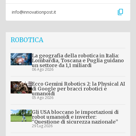
content_copy
info@innovationpost.it
ROBOTICA
La geografia della robotica in Italia:
Lombardia, Toscana e Puglia guidano
un settore da 1,1 miliardi
06 Ago 2026
Ecco Gemini Robotics 2: la Physical AI
di Google per bracci robotici e
umanoidi
05 Ago 2026
Gli USA bloccano le importazioni di
robot umanoidi e inverter:
“Questione di sicurezza nazionale”
29 Lug 2026