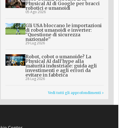
Physical AI di Google per bracci
robotici e umanoidi
05 Ago 2026
Gli USA bloccano le importazioni
di robot umanoidi e inverter:
“Questione di sicurezza
nazionale”
29 Lug 2026
Robot, cobot o umanoide? La
Physical AI dall’hype alla
maturità industriale: guida agli
investimenti e agli errori da
evitare in fabbrica
28 Lug 2026
Vedi tutti gli approfondimenti >
kie Center