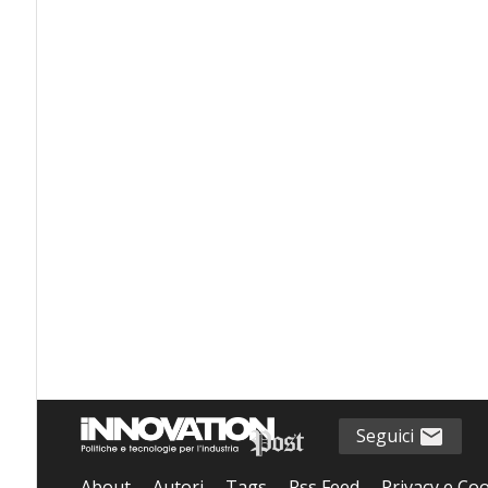
Seguici
About
Autori
Tags
Rss Feed
Privacy e Coo