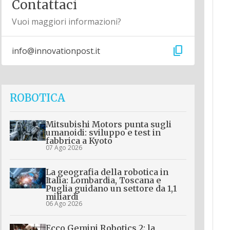
Contattaci
Vuoi maggiori informazioni?
content_copy
info@innovationpost.it
ROBOTICA
Mitsubishi Motors punta sugli
umanoidi: sviluppo e test in
fabbrica a Kyoto
07 Ago 2026
La geografia della robotica in
Italia: Lombardia, Toscana e
Puglia guidano un settore da 1,1
miliardi
06 Ago 2026
Ecco Gemini Robotics 2: la