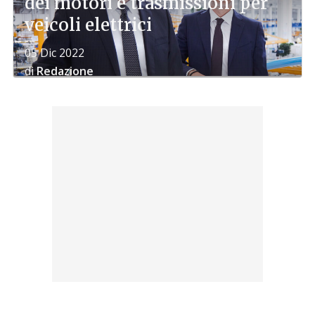
dei motori e trasmissioni per
veicoli elettrici
05 Dic 2022
di
Redazione