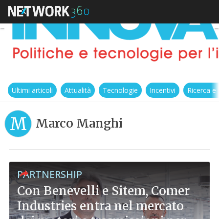
Ultimi articoli
Attualità
Tecnologie
Incentivi
Ricerca e
M
Marco Manghi
PARTNERSHIP
Con Benevelli e Sitem, Comer
Industries entra nel mercato