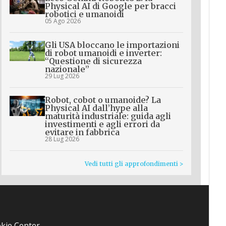
Physical AI di Google per bracci
robotici e umanoidi
05 Ago 2026
Gli USA bloccano le importazioni
di robot umanoidi e inverter:
“Questione di sicurezza
nazionale”
29 Lug 2026
Robot, cobot o umanoide? La
Physical AI dall’hype alla
maturità industriale: guida agli
investimenti e agli errori da
evitare in fabbrica
28 Lug 2026
Vedi tutti gli approfondimenti >
kie Center