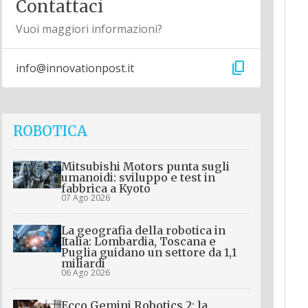
Contattaci
Vuoi maggiori informazioni?
content_copy
info@innovationpost.it
ROBOTICA
Mitsubishi Motors punta sugli
umanoidi: sviluppo e test in
fabbrica a Kyoto
07 Ago 2026
La geografia della robotica in
Italia: Lombardia, Toscana e
Puglia guidano un settore da 1,1
miliardi
06 Ago 2026
Ecco Gemini Robotics 2: la