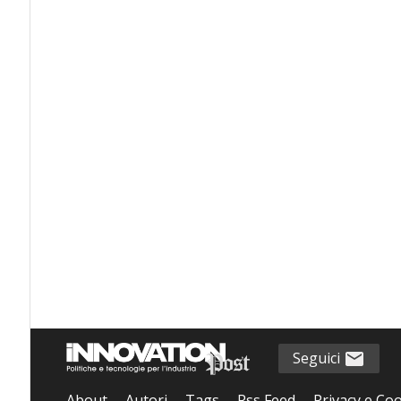
Seguici
About
Autori
Tags
Rss Feed
Privacy e Coo