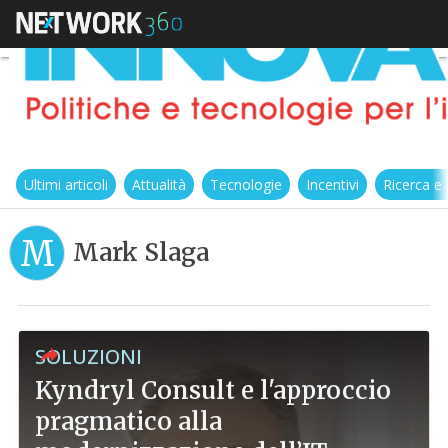
Ultimi articoli
Attualità
Tecnologie
Incentivi
Ricerca e
M
Mark Slaga
SOLUZIONI
Kyndryl Consult e l'approccio
pragmatico alla