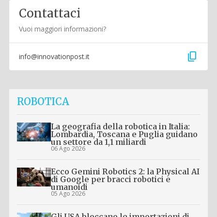
Contattaci
Vuoi maggiori informazioni?
content_copy
info@innovationpost.it
ROBOTICA
La geografia della robotica in Italia:
Lombardia, Toscana e Puglia guidano
un settore da 1,1 miliardi
06 Ago 2026
Ecco Gemini Robotics 2: la Physical AI
di Google per bracci robotici e
umanoidi
05 Ago 2026
Gli USA bloccano le importazioni di