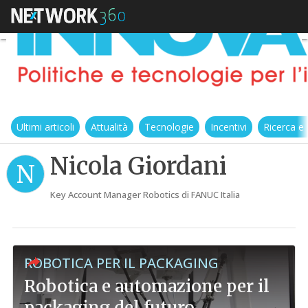
Ultimi articoli
Attualità
Tecnologie
Incentivi
Ricerca e
Nicola Giordani
N
Key Account Manager Robotics di FANUC Italia
ROBOTICA PER IL PACKAGING
Robotica e automazione per il
packaging del futuro