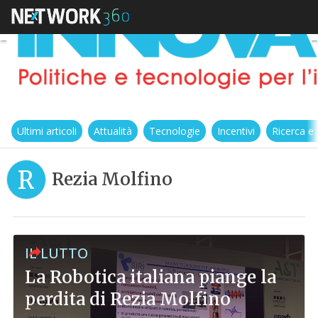
Ultimi articoli
Attualità
Tecnologie
Incentivi
Ricerca e
R
Rezia Molfino
IL LUTTO
La Robotica italiana piange la
perdita di Rezia Molfino