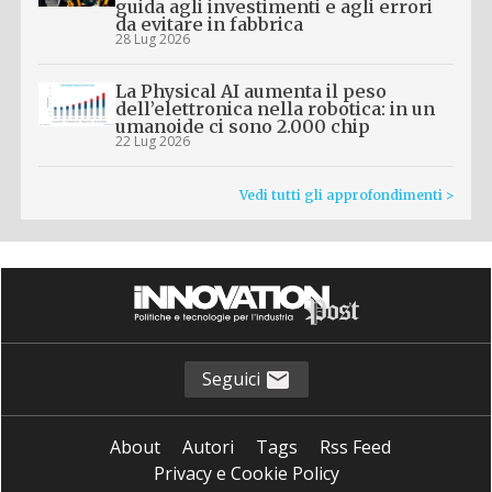
guida agli investimenti e agli errori
da evitare in fabbrica
28 Lug 2026
La Physical AI aumenta il peso
dell’elettronica nella robotica: in un
umanoide ci sono 2.000 chip
22 Lug 2026
Vedi tutti gli approfondimenti >
Seguici
About
Autori
Tags
Rss Feed
Privacy e Cookie Policy