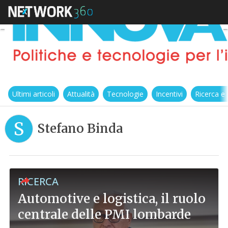
Ultimi articoli
Attualità
Tecnologie
Incentivi
Ricerca e
S
Stefano Binda
RICERCA
Automotive e logistica, il ruolo
centrale delle PMI lombarde