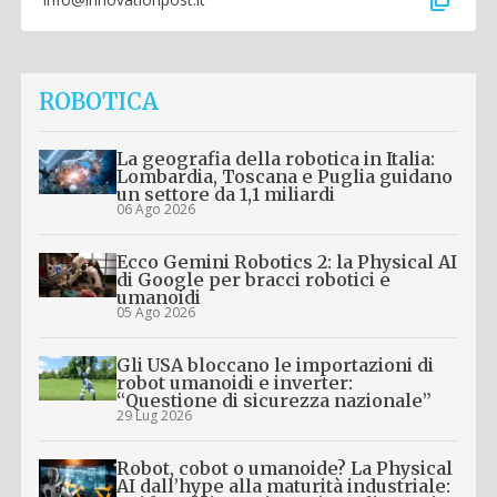
content_copy
ROBOTICA
La geografia della robotica in Italia:
Lombardia, Toscana e Puglia guidano
un settore da 1,1 miliardi
06 Ago 2026
Ecco Gemini Robotics 2: la Physical AI
di Google per bracci robotici e
umanoidi
05 Ago 2026
Gli USA bloccano le importazioni di
robot umanoidi e inverter:
“Questione di sicurezza nazionale”
29 Lug 2026
Robot, cobot o umanoide? La Physical
AI dall’hype alla maturità industriale: