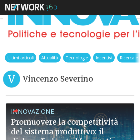
Ultimi articoli
Attualità
Tecnologie
Incentivi
Ricerca e
V
Vincenzo Severino
INNOVAZIONE
Promuovere la competitività
del sistema produttivo: il