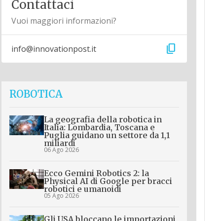
Contattaci
Vuoi maggiori informazioni?
content_copy
info@innovationpost.it
ROBOTICA
La geografia della robotica in
Italia: Lombardia, Toscana e
Puglia guidano un settore da 1,1
miliardi
06 Ago 2026
Ecco Gemini Robotics 2: la
Physical AI di Google per bracci
robotici e umanoidi
05 Ago 2026
Gli USA bloccano le importazioni