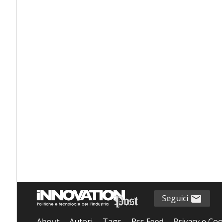
Seguici
About
Autori
Tags
Rss Feed
Privacy e Coo