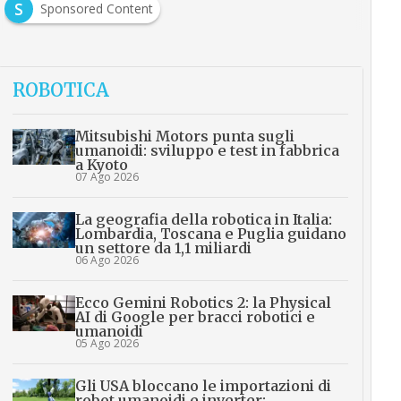
S
Sponsored Content
ROBOTICA
Mitsubishi Motors punta sugli
umanoidi: sviluppo e test in fabbrica
a Kyoto
07 Ago 2026
La geografia della robotica in Italia:
Lombardia, Toscana e Puglia guidano
un settore da 1,1 miliardi
06 Ago 2026
Ecco Gemini Robotics 2: la Physical
AI di Google per bracci robotici e
umanoidi
05 Ago 2026
Gli USA bloccano le importazioni di
robot umanoidi e inverter: