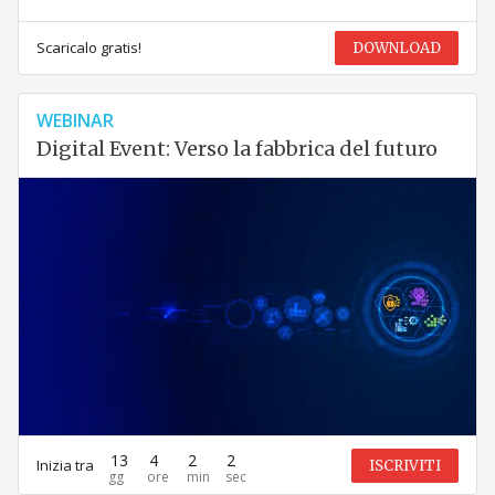
Scaricalo gratis!
DOWNLOAD
WEBINAR
Digital Event: Verso la fabbrica del futuro
13
4
2
2
Inizia tra
ISCRIVITI