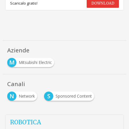
Scaricalo gratis!
DOWNLOAD
Aziende
M
Mitsubishi Electric
Canali
N
S
Network
Sponsored Content
ROBOTICA