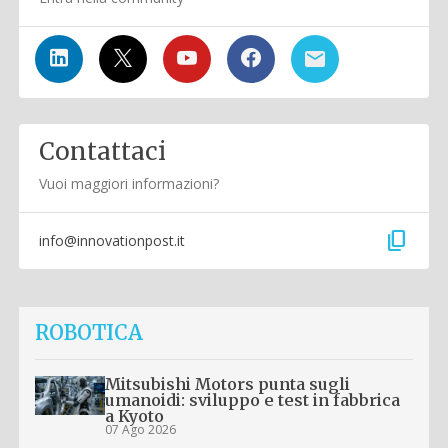
Contattaci
Vuoi maggiori informazioni?
content_copy
info@innovationpost.it
ROBOTICA
Mitsubishi Motors punta sugli
umanoidi: sviluppo e test in fabbrica
a Kyoto
07 Ago 2026