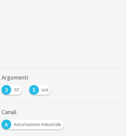
Argomenti
3
S
3D
sick
Canali
A
Automazione industriale