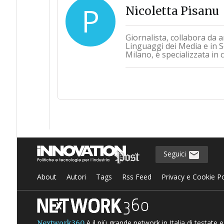
P
Nicoletta Pisanu
Giornalista, collabora da a
Linguaggi dei Media e in Sc
Milano, è specializzata in 
Seguici
About
Autori
Tags
Rss Feed
Privacy e Cookie Po
è il più grande network in Italia di testate
Nextwork360