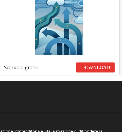
Scaricalo gratis!
DOWNLOAD
vazione Imprenditoriale. Ha la missione di diffondere la