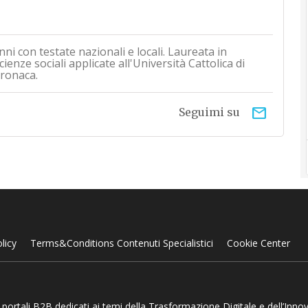
nni con testate nazionali e locali. Laureata in
ienze sociali applicate all'Università Cattolica di
cronaca.
email
Seguimi su
licy
Terms&Conditions Contenuti Specialistici
Cookie Center
 e portali B2B dedicati ai temi della Trasformazione Digitale e dell’Inno