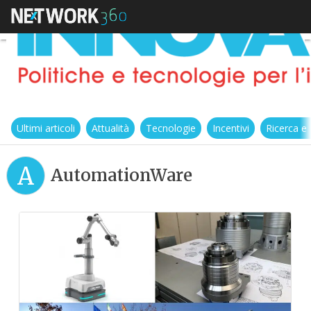
Ultimi articoli
Attualità
Tecnologie
Incentivi
Ricerca e
A
AutomationWare