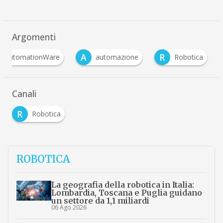
Argomenti
A
R
AutomationWare
automazione
Robotica
Canali
R
Robotica
ROBOTICA
La geografia della robotica in Italia:
Lombardia, Toscana e Puglia guidano
un settore da 1,1 miliardi
06 Ago 2026