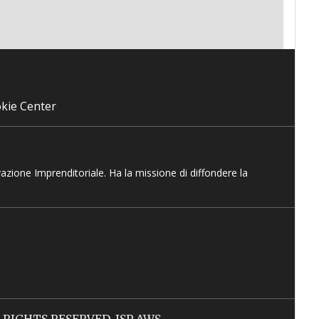
kie Center
vazione Imprenditoriale. Ha la missione di diffondere la
LL RIGHTS RESERVED. ISP AWS