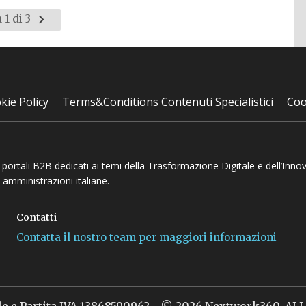
Pagina
 1 di 3
successiva
kie Policy
Terms&Conditions Contenuti Specialistici
Coo
 e portali B2B dedicati ai temi della Trasformazione Digitale e dell’Inno
 amministrazioni italiane.
Contatti
Contatta il nostro team per maggiori informazioni
le e Partita IVA 13868590962 - © 2026 Nextwork360. A