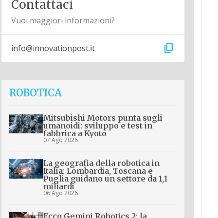
Contattaci
Vuoi maggiori informazioni?
content_copy
info@innovationpost.it
ROBOTICA
Mitsubishi Motors punta sugli
umanoidi: sviluppo e test in
fabbrica a Kyoto
07 Ago 2026
La geografia della robotica in
Italia: Lombardia, Toscana e
Puglia guidano un settore da 1,1
miliardi
06 Ago 2026
Ecco Gemini Robotics 2: la