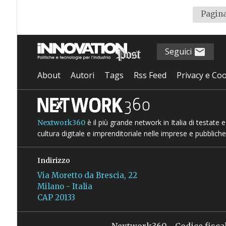
Pagina
Seguici
About
Autori
Tags
Rss Feed
Privacy e Coo
è il più grande network in Italia di testate
Nextwork360
cultura digitale e imprenditoriale nelle imprese e pubbliche
Indirizzo
Via Moretto da Brescia, 22
Milano - Italia
CAP 20133
Nextwork360 - Codice fisca