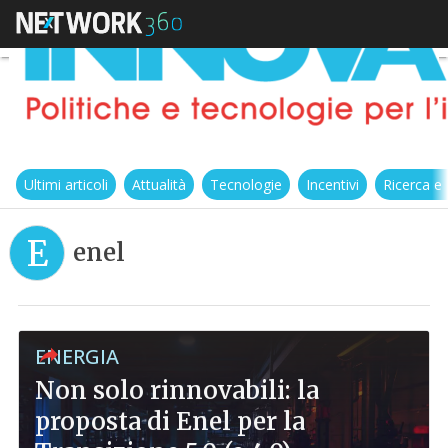
Ultimi articoli
Attualità
Tecnologie
Incentivi
Ricerca e
E
enel
ENERGIA
Non solo rinnovabili: la
proposta di Enel per la