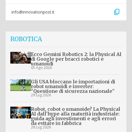
content_copy
info@innovationpost.it
ROBOTICA
Ecco Gemini Robotics 2: la Physical AI
di Google per bracci robotici e
umanoidi
05 Ago 2026
Gli USA bloccano le importazioni di
robot umanoidi e inverter:
“Questione di sicurezza nazionale”
29 Lug 2026
Robot, cobot o umanoide? La Physical
AI dall’hype alla maturità industriale:
guida agli investimenti e agli errori
da evitare in fabbrica
28 Lug 2026